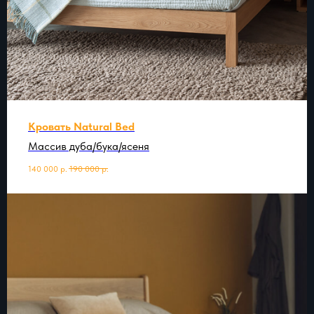
Кровать Natural Bed
Массив дуба/бука/ясеня
140 000
р.
190 000
р.