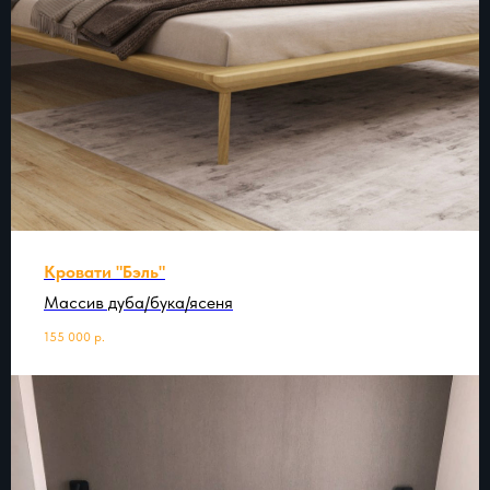
Кровати "Бэль"
Массив дуба/бука/ясеня
155 000
р.