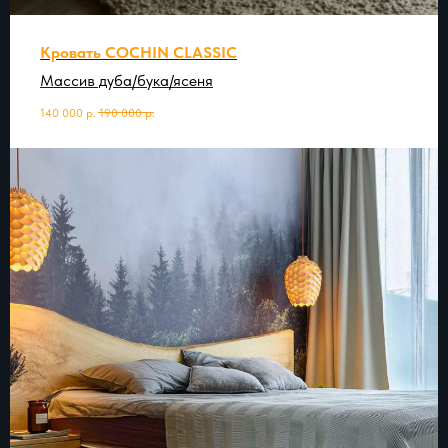
Кровать COCHIN CLASSIC
Массив дуба/бука/ясеня
140 000
р.
190 000
р.