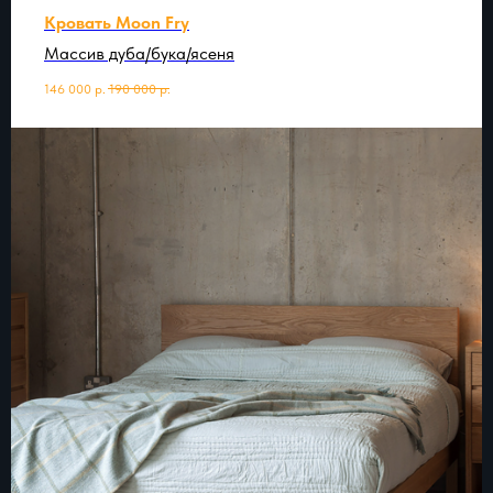
Кровать Moon Fry
Массив дуба/бука/ясеня
146 000
р.
190 000
р.