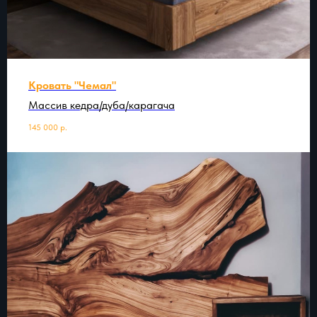
Кровать "Чемал"
Массив кедра/дуба/карагача
145 000
р.