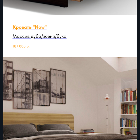
Кровать "Now"
Массив дуба/ясеня/бука
187 000
р.