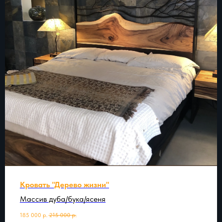
Кровать "Дерево жизни"
Массив дуба/бука/ясеня
185 000
р.
215 000
р.