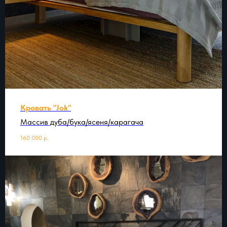
Кровать "Jok"
Массив дуба/бука/ясеня/карагача
160 000
р.