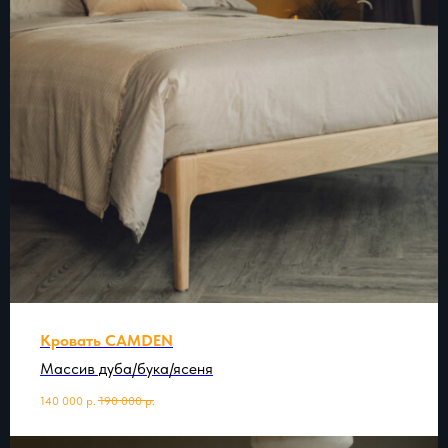
Кровать CAMDEN
Массив дуба/бука/ясеня
140 000
р.
190 000
р.