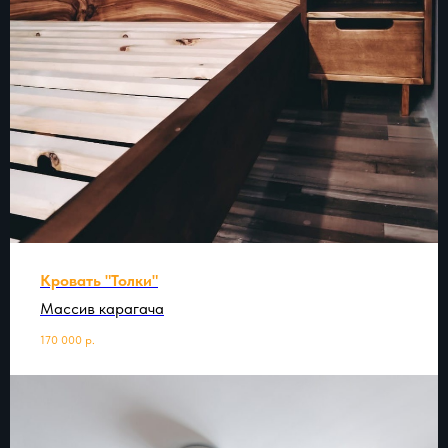
Кровать "Толки"
Массив карагача
170 000
р.