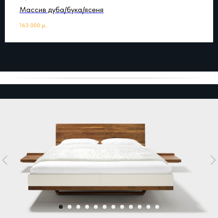
Массив дуба/бука/ясеня
163 000
р.