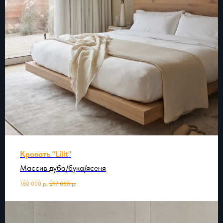
Кровать "Lilit"
Массив дуба/бука/ясеня
180 000
р.
217 000
р.