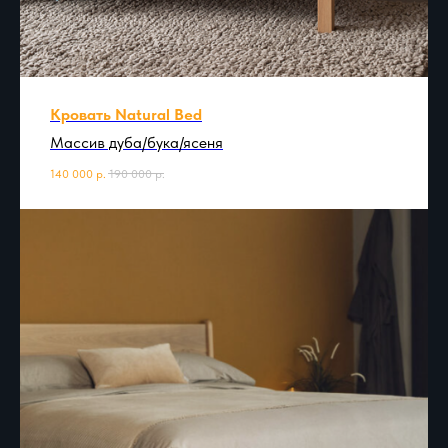
Кровать Natural Bed
Массив дуба/бука/ясеня
140 000
р.
190 000
р.