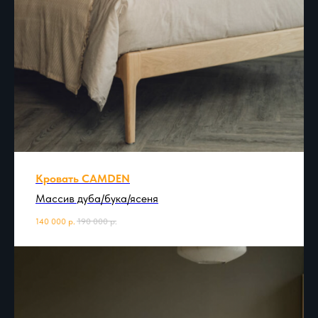
Кровать CAMDEN
Массив дуба/бука/ясеня
140 000
р.
190 000
р.