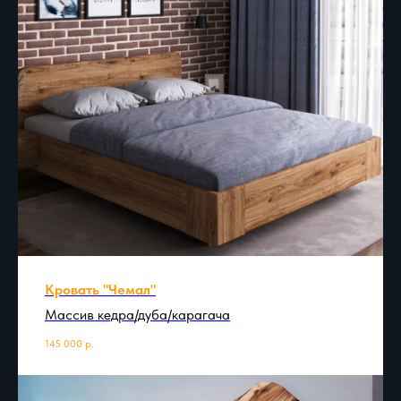
Кровать "Чемал"
Массив кедра/дуба/карагача
145 000
р.