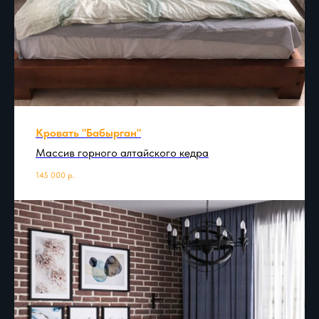
Кровать "Бабырган"
Массив горного алтайского кедра
145 000
р.