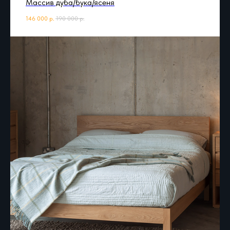
Массив дуба/бука/ясеня
146 000
р.
190 000
р.