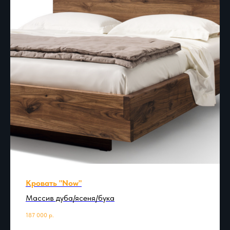
Кровать "Now"
Массив дуба/ясеня/бука
187 000
р.