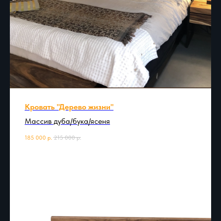
Кровать "Дерево жизни"
Массив дуба/бука/ясеня
185 000
р.
215 000
р.