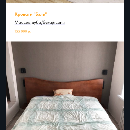
Кровати "Бэль"
Массив дуба/бука/ясеня
155 000
р.