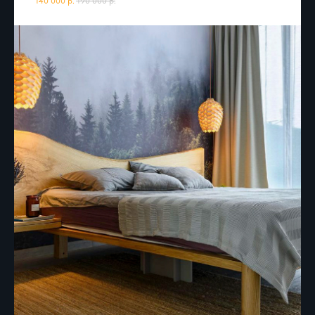
140 000
р.
190 000
р.