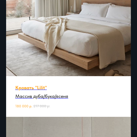
Кровать "Lilit"
Массив дуба/бука/ясеня
180 000
р.
217 000
р.