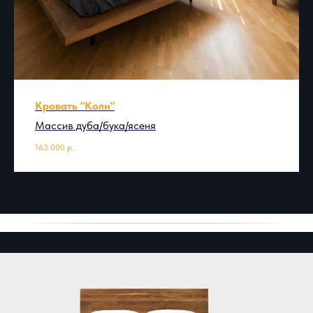
Кровать "Коли"
Массив дуба/бука/ясеня
163 000
р.