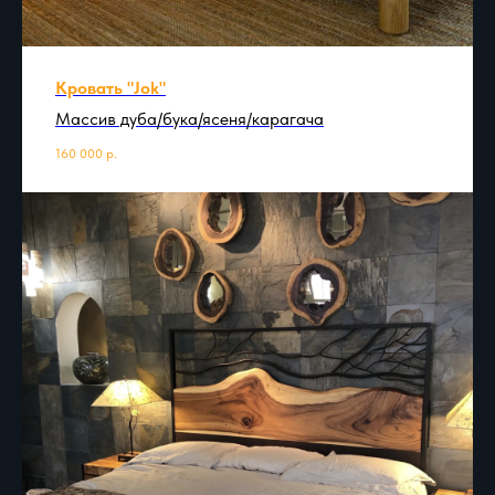
Кровать "Jok"
Массив дуба/бука/ясеня/карагача
160 000
р.