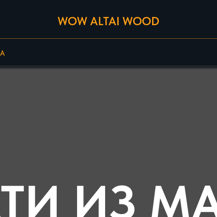
WOW ALTAI WOOD
А
ТИ ИЗ М