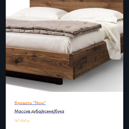
Кровать "Now"
Массив дуба/ясеня/бука
187 000
р.