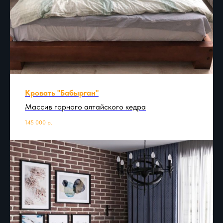
Кровать "Бабырган"
Массив горного алтайского кедра
145 000
р.