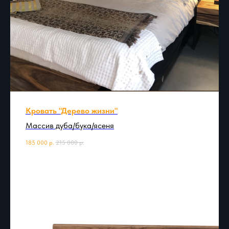
Кровать "Дерево жизни"
Массив дуба/бука/ясеня
185 000
р.
215 000
р.