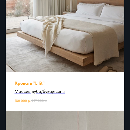
Кровать "Lilit"
Массив дуба/бука/ясеня
180 000
р.
217 000
р.