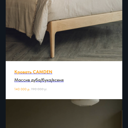
Кровать CAMDEN
Массив дуба/бука/ясеня
140 000
р.
190 000
р.