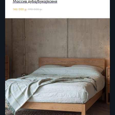
Массив дуба/бука/ясеня
146 000
р.
190 000
р.