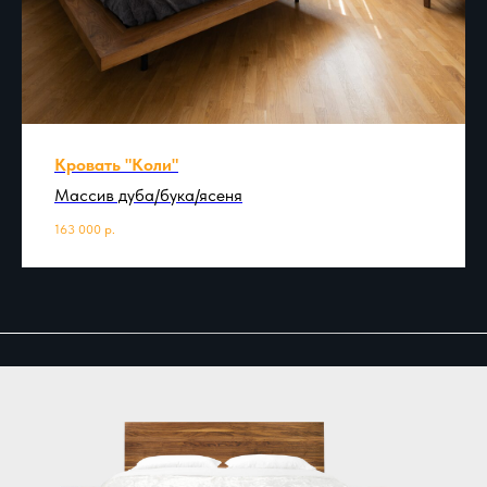
Кровать "Коли"
Массив дуба/бука/ясеня
163 000
р.