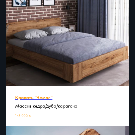
Кровать "Чемал"
Массив кедра/дуба/карагача
145 000
р.