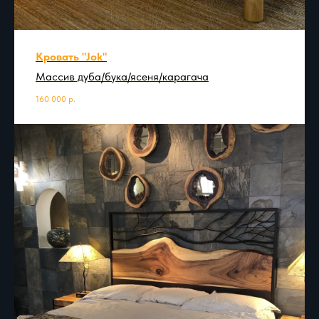
Кровать "Jok"
Массив дуба/бука/ясеня/карагача
160 000
р.