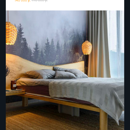
140 000
р.
190 000
р.