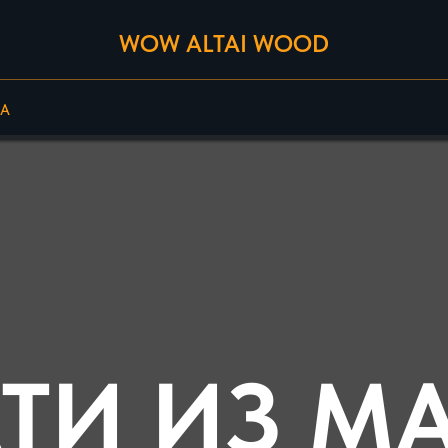
WOW ALTAI WOOD
А
ТИ ИЗ М