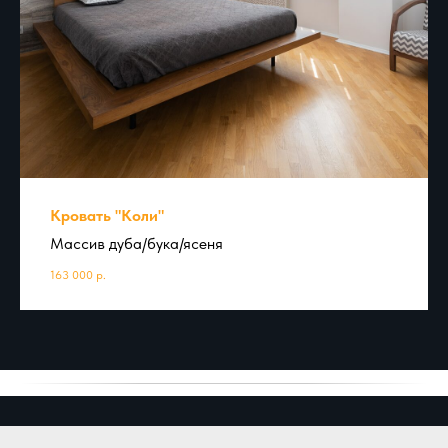
Кровать "Коли"
Массив дуба/бука/ясеня
163 000
р.