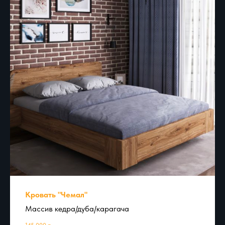
Кровать "Чемал"
Массив кедра/дуба/карагача
145 000
р.