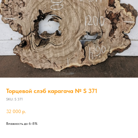
Торцевой слэб карагача № S 371
SKU:
S 371
32 000
р.
Влажность до 6-8%