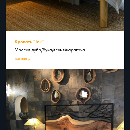
Кровать "Jok"
Массив дуба/бука/ясеня/карагача
160 000
р.