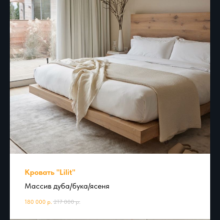
Кровать "Lilit"
Массив дуба/бука/ясеня
180 000
р.
217 000
р.