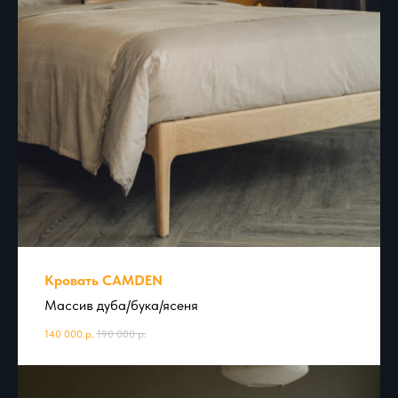
Кровать CAMDEN
Массив дуба/бука/ясеня
140 000
р.
190 000
р.