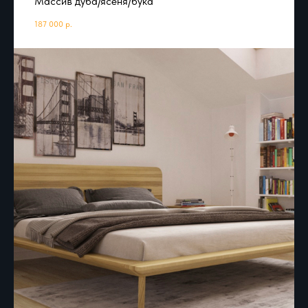
Массив дуба/ясеня/бука
187 000
р.