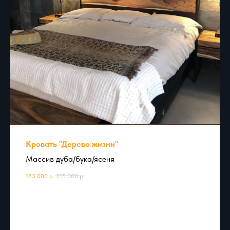
Кровать "Дерево жизни"
Массив дуба/бука/ясеня
185 000
р.
215 000
р.