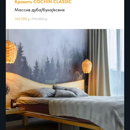
Кровать COCHIN CLASSIC
Массив дуба/бука/ясеня
140 000
р.
190 000
р.