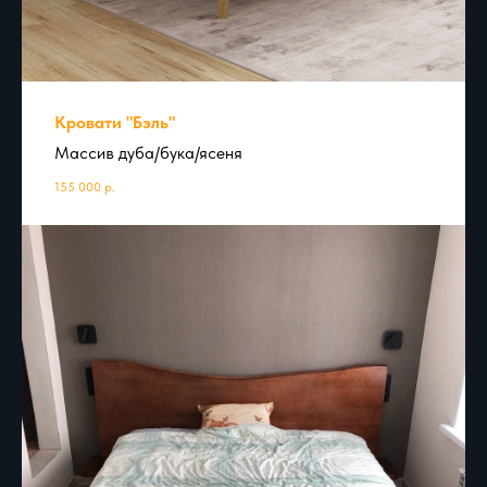
Кровати "Бэль"
Массив дуба/бука/ясеня
155 000
р.