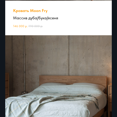
Кровать Moon Fry
Массив дуба/бука/ясеня
146 000
р.
190 000
р.