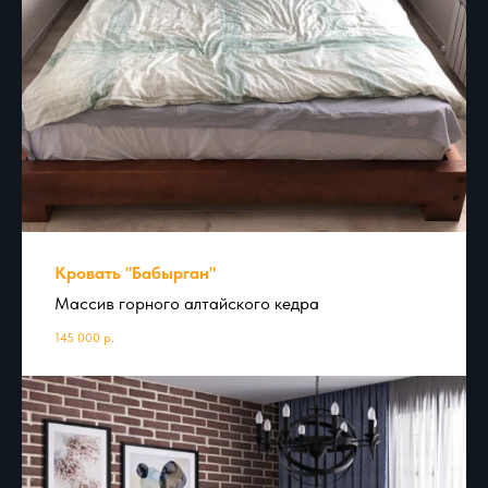
Кровать "Бабырган"
Массив горного алтайского кедра
145 000
р.