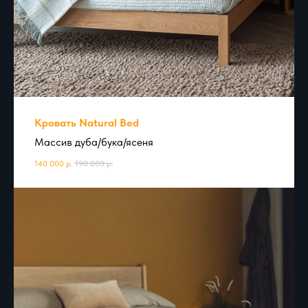
Кровать Natural Bed
Массив дуба/бука/ясеня
140 000
р.
190 000
р.